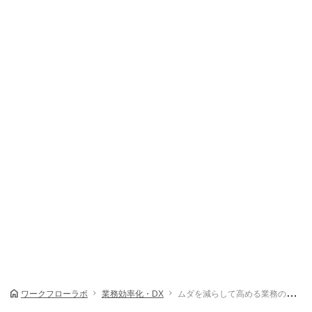
ワークフローラボ
業務効率化・DX
ムダを減らして高める業務の「質」、ワークフローシステムで実現できる「見える化」とは