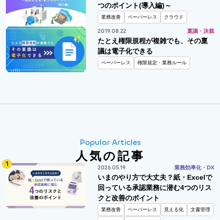
つのポイント(導入編)～
業務改善
ペーパーレス
クラウド
2019.08.22
稟議・決裁
たとえ権限規程が複雑でも、その稟
議は電子化できる
ペーパーレス
権限規定・業務ルール
Popular Articles
人気の記事
2026.05.19
業務効率化・DX
いまのやり方で大丈夫？紙・Excelで
回っている承認業務に潜む4つのリス
クと改善のポイント
業務改善
ペーパーレス
見える化
文書管理