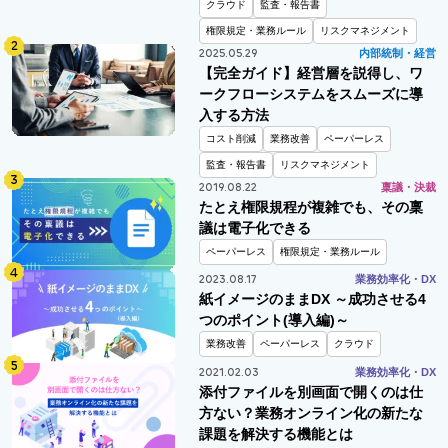
クラウド
監査・報告書
権限規定・業務ルール
リスクマネジメント
2025.05.29
内部統制・経営
【完全ガイド】経営層を説得し、ワ
ークフローシステムをスムーズに導
入する方法
コスト削減
業務改善
ペーパーレス
監査・報告書
リスクマネジメント
2019.08.22
稟議・決裁
たとえ権限規程が複雑でも、その稟
議は電子化できる
ペーパーレス
権限規定・業務ルール
2023.08.17
業務効率化・DX
紙イメージのままDX ～成功させる4
つのポイント(導入編)～
業務改善
ペーパーレス
クラウド
2021.02.03
業務効率化・DX
添付ファイルを別画面で開くのは仕
方ない？業務オンライン化の新たな
課題を解決する機能とは