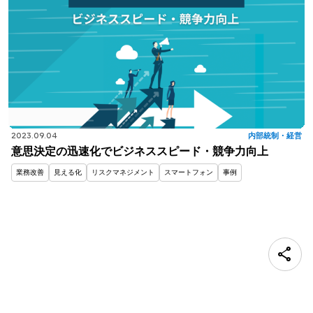
2023.09.04
内部統制・経営
意思決定の迅速化でビジネススピード・競争力向上
業務改善
見える化
リスクマネジメント
スマートフォン
事例
share