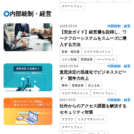
スマートフォン
内部統制・経営
2025.05.29
内部統制・経営
【完全ガイド】経営層を説得し、ワ
ークフローシステムをスムーズに導
入する方法
監査・報告書
リスクマネジメント
コスト削減
業務改善
ペーパーレス
2023.09.04
内部統制・経営
意思決定の迅速化でビジネススピー
ド・競争力向上
事例
業務改善
見える化
リスクマネジメント
スマートフォン
2021.07.13
内部統制・経営
社外からのアクセス課題を解決する
セキュリティ対策
クラウド
リスクマネジメント
スマートフォン