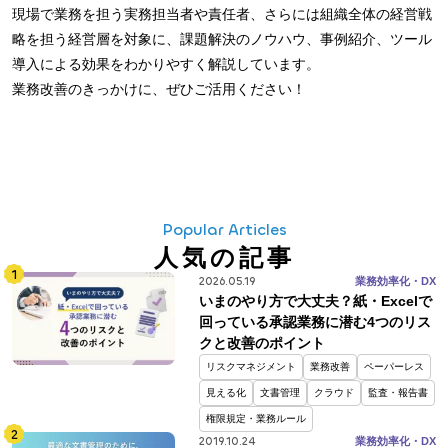
現場で業務を担う実務担当者や責任者、さらには組織全体の経営戦
略を担う経営層を対象に、課題解決のノウハウ、事例紹介、ツール
導入による効果をわかりやすく解説しています。
業務改善のきっかけに、ぜひご活用ください！
Popular Articles
人気の記事
2026.05.19
業務効率化・DX
いまのやり方で大丈夫？紙・Excelで
回っている承認業務に潜む4つのリス
クと改善のポイント
リスクマネジメント
業務改善
ペーパーレス
見える化
文書管理
クラウド
監査・報告書
権限規定・業務ルール
2019.10.24
業務効率化・DX