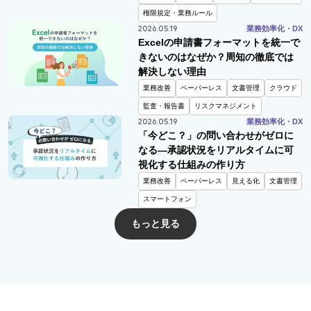
権限規定・業務ルール
2026.05.19
業務効率化・DX
Excelの申請書フォーマットを統一で
きないのはなぜか？
周知の徹底では
解決しない理由
業務改善
ペーパーレス
文書管理
クラウド
監査・報告書
リスクマネジメント
2026.05.19
業務効率化・DX
「今どこ？」の問い合わせがゼロに
なる―
承認状況をリアルタイムに可
視化する仕組みの作り方
業務改善
ペーパーレス
見える化
文書管理
スマートフォン
もっと見る