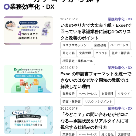
業務効率化・DX
2026.05.19
業務効率化・DX
いまのやり方で大丈夫？
紙・Excelで
回っている承認業務に潜む4つのリス
クと改善のポイント
リスクマネジメント
業務改善
ペーパーレス
見える化
文書管理
クラウド
監査・報告書
権限規定・業務ルール
2026.05.19
業務効率化・DX
Excelの申請書フォーマットを統一で
きないのはなぜか？
周知の徹底では
解決しない理由
業務改善
ペーパーレス
文書管理
クラウド
監査・報告書
リスクマネジメント
2026.05.19
業務効率化・DX
「今どこ？」の問い合わせがゼロに
なる―
承認状況をリアルタイムに可
視化する仕組みの作り方
業務改善
ペーパーレス
見える化
文書管理