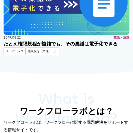
2019.08.22
稟議・決裁
たとえ権限規程が複雑でも、その稟議は電子化できる
ペーパーレス
権限規定・業務ルール
What is
ワークフローラボとは？
Workflow lab?
ワークフローラボは、ワークフローに関する課題解決をサポートす
る情報サイトです。