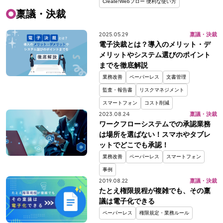
Create!Webフロー 便利な使い方
稟議・決裁
2025.05.29
稟議・決裁
電子決裁とは？導入のメリット・デ
メリットやシステム選びのポイント
までを徹底解説
業務改善
ペーパーレス
文書管理
監査・報告書
リスクマネジメント
スマートフォン
コスト削減
2023.08.24
稟議・決裁
ワークフローシステムでの承認業務
は場所を選ばない！
スマホやタブレ
ットでどこでも承認！
業務改善
ペーパーレス
スマートフォン
事例
2019.08.22
稟議・決裁
たとえ権限規程が複雑でも、その稟
議は電子化できる
ペーパーレス
権限規定・業務ルール