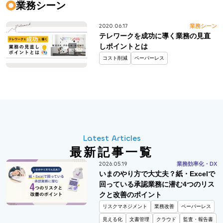
業務シーン
2020.06.17
業務シーン
テレワークを成功に導く業務の見直
しポイントとは
コスト削減
ペーパーレス
Latest Articles
最新記事一覧
2026.05.19
業務効率化・DX
いまのやり方で大丈夫？
紙・Excelで
回っている承認業務に潜む4つのリス
クと改善のポイント
リスクマネジメント
業務改善
ペーパーレス
見える化
文書管理
クラウド
監査・報告書