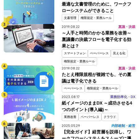
最適な文書管理のために、ワークフ
ローシステムができること
文書管理
権限規定・業務ルール
2019.08.22
稟議・決裁
～人手と時間のかかる業務を改善～
稟議書の決裁フローを電子化する効
果とは？
スマートフォン
ペーパーレス
見える化
権限規定・業務ルール
2019.08.22
稟議・決裁
たとえ権限規程が複雑でも、その稟
議は電子化できる
ペーパーレス
権限規定・業務ルール
2023.08.17
業務効率化・DX
紙イメージのままDX ～成功させる4
つのポイント(導入編)～
業務改善
ペーパーレス
クラウド
2025.05.29
内部統制・経営
【完全ガイド】経営層を説得し、ワ
ークフローシステムをスムーズに導